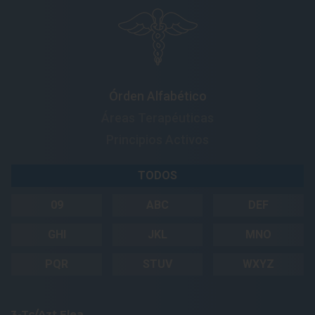
Órden Alfabético
Áreas Terapéuticas
Principios Activos
TODOS
09
ABC
DEF
GHI
JKL
MNO
PQR
STUV
WXYZ
3-Tc/Azt Elea