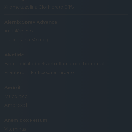
Xilometazolina Clorhidrato 0.1%
Alernix Spray Advance
Antialérgicos
Fluticasona 50 mcg
Alvetide
Broncodilatador
+
Antiinflamatorio bronquial
Vilanterol
+
Fluticasona furoato
Ambril
Mucolitico
Ambroxol
Anemidox Ferrum
Vitaminas