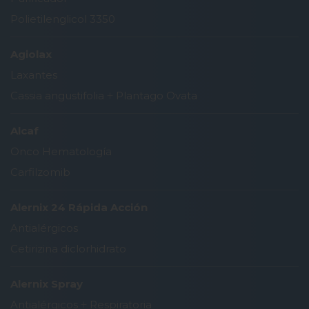
Polietilenglicol 3350
Agiolax
Laxantes
Cassia angustifolia
+
Plantago Ovata
Alcaf
Onco Hematología
Carfilzomib
Alernix 24 Rápida Acción
Antialérgicos
Cetirizina diclorhidrato
Alernix Spray
Antialérgicos
+
Respiratoria