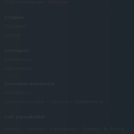
Hidroclorotiazida
+
Valsartan
Crisplus
Obesidad
Orlistat
Cronopen
Antibióticos
Azitromicina
Cronopen Balsámico
Antibióticos
Ampicilina Sódica
+
Dipirona
+
Guaifenesina
CVP Cannabidiol
Mentol
+
Alcanfor
+
Cannabidiol
+
Extracto de Árnica