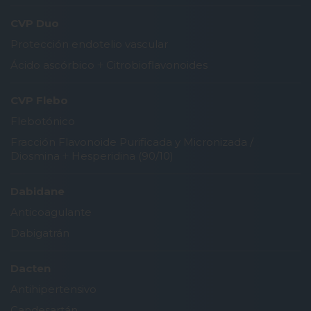
CVP Duo
Protección endotelio vascular
Ácido ascórbico
+
Citrobioflavonoides
CVP Flebo
Flebotónico
Fracción Flavonoide Purificada y Micronizada /
Diosmina
+
Hesperidina (90/10)
Dabidane
Anticoagulante
Dabigatrán
Dacten
Antihipertensivo
Candesartán