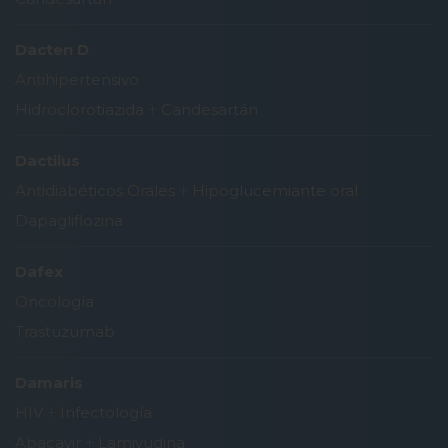
Dacten D
Antihipertensivo
Hidroclorotiazida
+
Candesartán
Dactilus
Antidiabéticos Orales
+
Hipoglucemiante oral
Dapagliflozina
Dafex
Oncología
Trastuzumab
Damaris
HIV
+
Infectología
Abacavir
+
Lamivudina