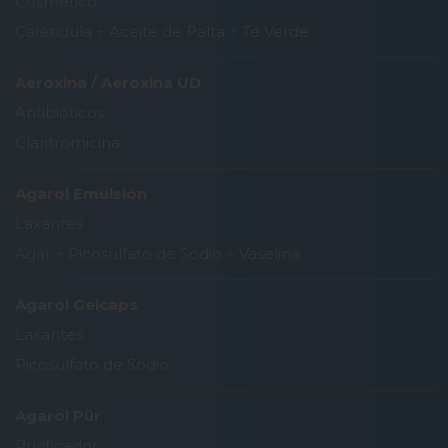
Cosmético
Caléndula
+
Aceite de Palta
+
Té Verde
Aeroxina / Aeroxina UD
Antibióticos
Claritromicina
Agarol Emulsión
Laxantes
Agar
+
Picosulfato de Sodio
+
Vaselina
Agarol Gelcaps
Laxantes
Picosulfato de Sodio
Agarol Pür
Purificador