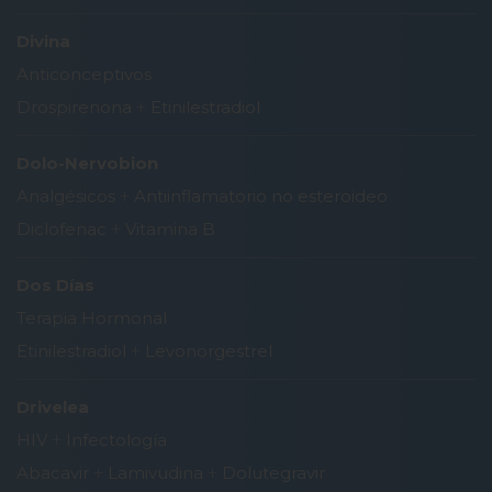
Divina
Anticonceptivos
Drospirenona
+
Etinilestradiol
Dolo-Nervobion
Analgésicos
+
Antiinflamatorio no esteroideo
Diclofenac
+
Vitamina B
Dos Días
Terapia Hormonal
Etinilestradiol
+
Levonorgestrel
Drivelea
HIV
+
Infectología
Abacavir
+
Lamivudina
+
Dolutegravir