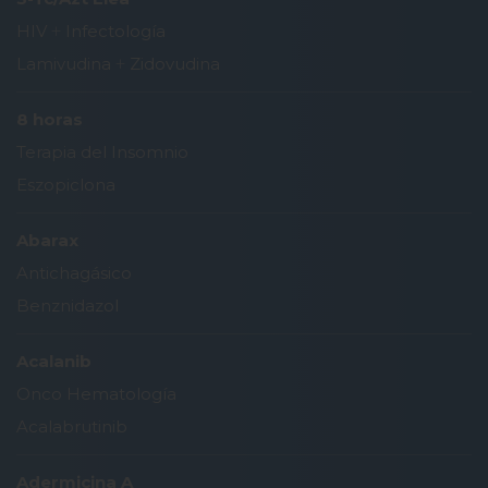
HIV
+
Infectología
Lamivudina
+
Zidovudina
8 horas
Terapia del Insomnio
Eszopiclona
Abarax
Antichagásico
Benznidazol
Acalanib
Onco Hematología
Acalabrutinib
Adermicina A