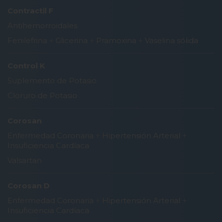
Contractil F
Antihemorroidales
Fenilefrina
+
Glicerina
+
Pramoxina
+
Vaselina sólida
Control K
Suplemento de Potasio
Cloruro de Potasio
Corosan
Enfermedad Coronaria
+
Hipertensión Arterial
+
Insuficiencia Cardíaca
Valsartan
Corosan D
Enfermedad Coronaria
+
Hipertensión Arterial
+
Insuficiencia Cardíaca