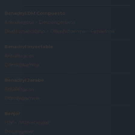
Benadryl DM Compuesto
Antialérgicos
+
Descongestivos
Dextrometorfano
+
Difenhidramina
+
Fenilefrina
Benadryl Inyectable
Antialérgicos
Difenhidramina
Benadryl Jarabe
Antialérgicos
Difenhidramina
Benjor
HIV
+
Antirretroviral
Dolutegravir