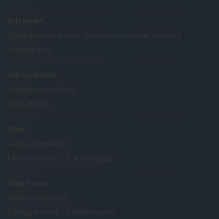
Ditropan
Antiespasmódicos
+
Adrenocorticoide sintético
Oxibutinina
Ditropan UD
Antiespasmódicos
Oxibutinina
Diva
Anticonceptivos
Drospirenona
+
Etinilestradiol
Diva Total
Anticonceptivos
Drospirenona
+
Etinilestradiol