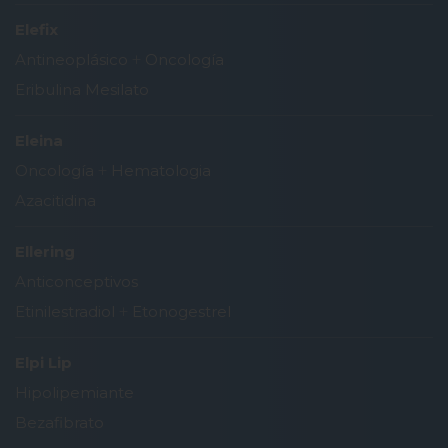
Elefix
Antineoplásico
+
Oncología
Eribulina Mesilato
Eleina
Oncología
+
Hematologia
Azacitidina
Ellering
Anticonceptivos
Etinilestradiol
+
Etonogestrel
Elpi Lip
Hipolipemiante
Bezafibrato