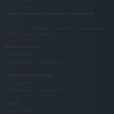
Karité
+
Urea 5%
Caladryl Cuidados Intensivos – Piel Sensible
Cosmético
Vitamina A
+
Caléndula
+
Vitamina B3
+
Manteca de
Karité
+
Avena
+
Bisabolol
Caladryl Incoloro
Antipruriginosos
Difenhidramina
+
Óxido de Zinc
Caladryl Incoloro Spray
Antipruriginosos
Difenhidramina
+
Acetato de Zinc
Carmin
Anticonceptivos