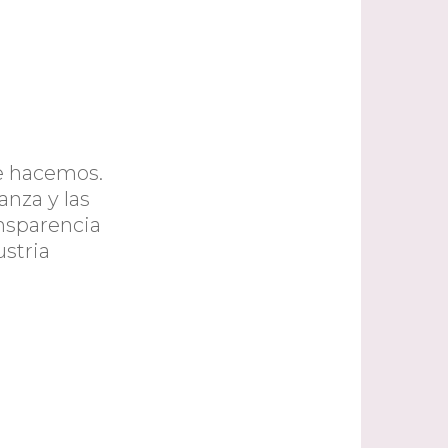
e hacemos.
anza y las
ansparencia
ustria