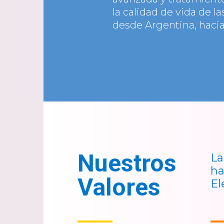
la calidad de vida de l
desde Argentina, haci
Nuestros
La
ha
Valores
El