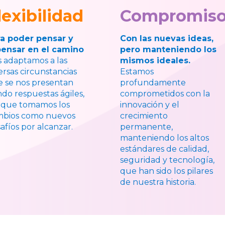
lexibilidad
Compromis
ra poder pensar y
Con las nuevas ideas,
pensar en el camino
pero manteniendo los
 adaptamos a las
mismos ideales.
ersas circunstancias
Estamos
 se nos presentan
profundamente
do respuestas ágiles,
comprometidos con la
rque tomamos los
innovación y el
mbios como nuevos
crecimiento
afíos por alcanzar.
permanente,
manteniendo los altos
estándares de calidad,
seguridad y tecnología,
que han sido los pilares
de nuestra historia.