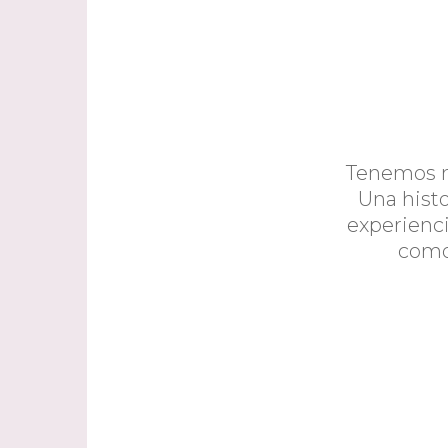
Tenemos m
Una histo
experienci
como 