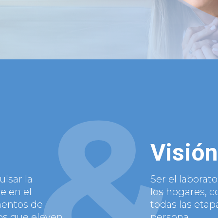
&
Visión
lsar la
Ser el laborat
e en el
los hogares,
mentos de
todas las etap
os que eleven
persona.