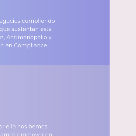
negocios cumpliendo
 que sustentan esta
ón, Antimonopolio y
ón en Compliance.
por ello nos hemos
scamos promover en