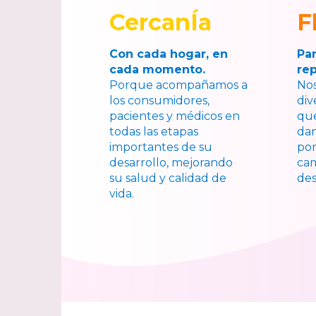
CercanÍa
F
Con cada hogar, en
Pa
cada momento.
re
Porque acompañamos a
Nos
los consumidores,
div
pacientes y médicos en
que
todas las etapas
dan
importantes de su
po
desarrollo, mejorando
ca
su salud y calidad de
des
vida.