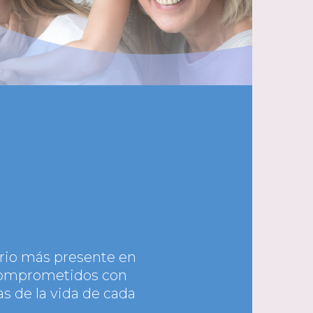
orio más presente en
 comprometidos con
as de la vida de cada