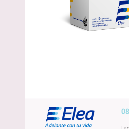
08
Lab