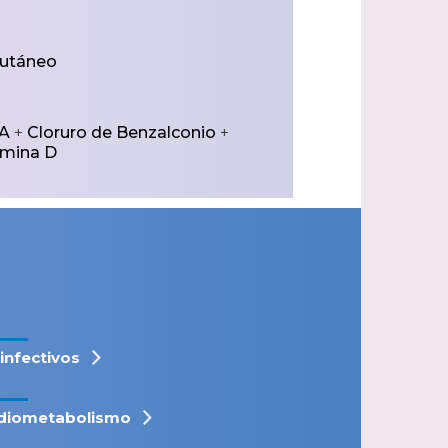
cutáneo
 A
+
Cloruro de Benzalconio
+
amina D
iinfectivos
diometabolismo