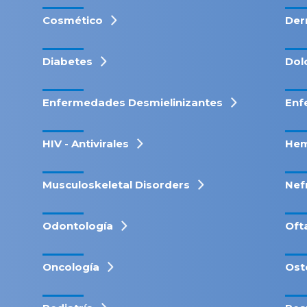
Cosmético
Der
Diabetes
Dol
Enfermedades Desmielinizantes
Enf
HIV - Antivirales
Hem
Musculoskeletal Disorders
Nef
Odontología
Oft
Oncología
Ost