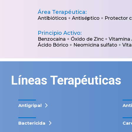
Área Terapéutica:
Antibióticos
+
Antiséptico
+
Protector 
Principio Activo:
Benzocaína
+
Óxido de Zinc
+
Vitamina
Ácido Bórico
+
Neomicina sulfato
+
Vit
Líneas Terapéuticas
Antigripal
Ant
Bactericida
Car