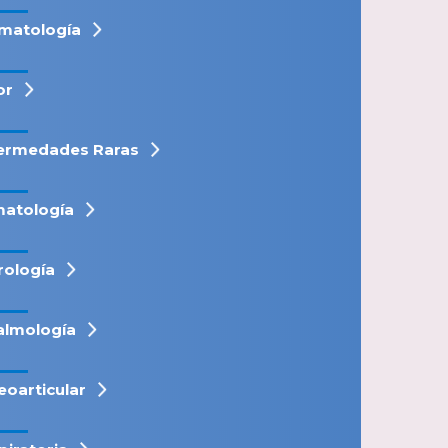
matología
or
ermedades Raras
atología
rología
almología
eoarticular