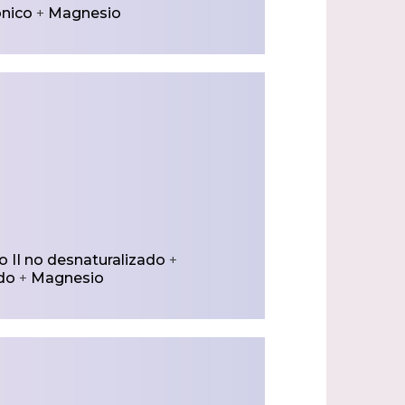
ónico
+
Magnesio
o II no desnaturalizado
+
do
+
Magnesio