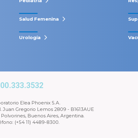
Pediatría
Res
Salud Femenina
Sup
Urología
Vac
00.333.3532
oratorio Elea Phoenix S.A.
l. Juan Gregorio Lemos 2809 - B1613AUE
 Polvorines, Buenos Aires, Argentina.
éfono: (+54 11) 4489-8300.