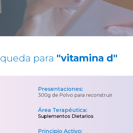
squeda para
"vitamina d"
Presentaciones:
300g de Polvo para reconstruir
Área Terapéutica:
Suplementos Dietarios
Principio Activo: