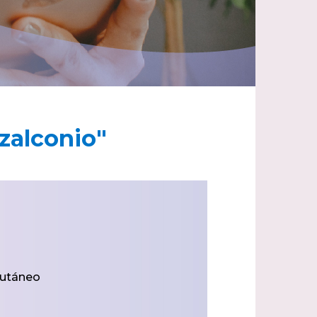
zalconio"
cutáneo