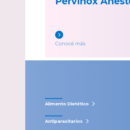
Pervinox Anest
Conocé más
Alimento Dietético
Antiparasitarios