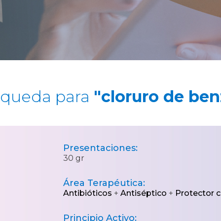
squeda para
"cloruro de ben
Presentaciones:
30 gr
Área Terapéutica:
Antibióticos
+
Antiséptico
+
Protector 
Principio Activo: