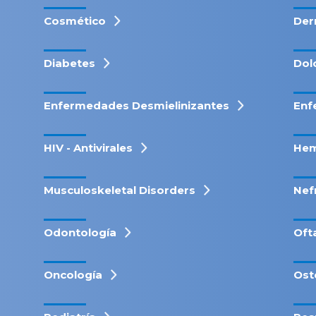
Cosmético
Der
Diabetes
Dol
Enfermedades Desmielinizantes
Enf
HIV - Antivirales
Hem
Musculoskeletal Disorders
Nef
Odontología
Oft
Oncología
Ost