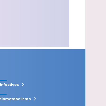
iinfectivos
diometabolismo