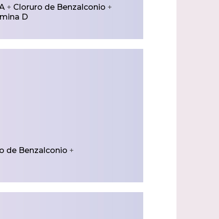
 A
+
Cloruro de Benzalconio
+
amina D
ro de Benzalconio
+