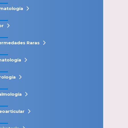
matología
or
ermedades Raras
atología
rología
almología
eoarticular