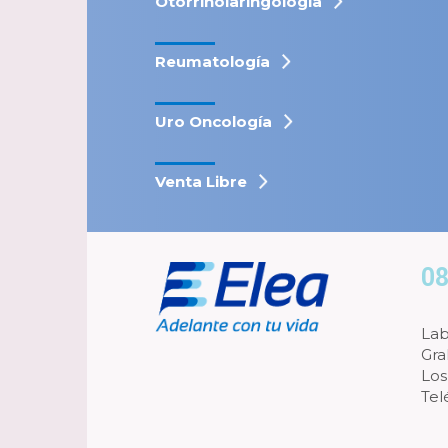
Otorrinolaringología
Reumatología
Uro Oncología
Venta Libre
08
Lab
Gra
Los
Tel