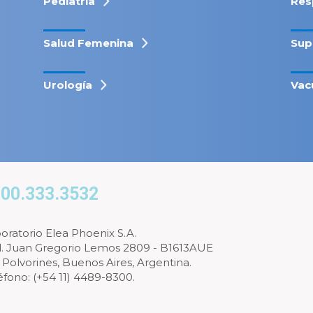
Pediatría
Res
Salud Femenina
Sup
Urología
Vac
00.333.3532
oratorio Elea Phoenix S.A.
l. Juan Gregorio Lemos 2809 - B1613AUE
 Polvorines, Buenos Aires, Argentina.
éfono: (+54 11) 4489-8300.