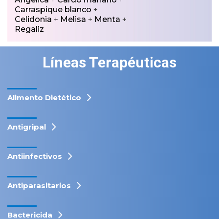
Carraspique blanco
+
Celidonia
+
Melisa
+
Menta
+
Regaliz
Líneas Terapéuticas
Alimento Dietético
Antigripal
Antiinfectivos
Antiparasitarios
Bactericida