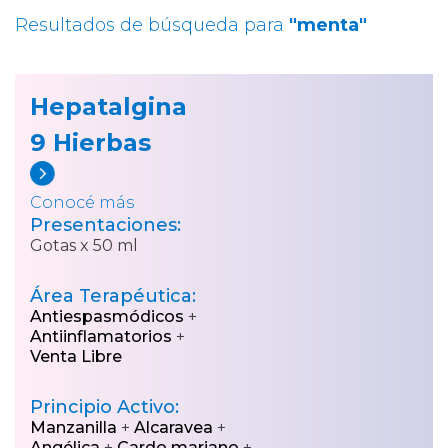
Resultados de búsqueda para
"menta"
Hepatalgina
9 Hierbas
Conocé más
Presentaciones:
Gotas x 50 ml
Área Terapéutica:
Antiespasmódicos
+
Antiinflamatorios
+
Venta Libre
Principio Activo:
Manzanilla
+
Alcaravea
+
Angélica
+
Cardo mariano
+