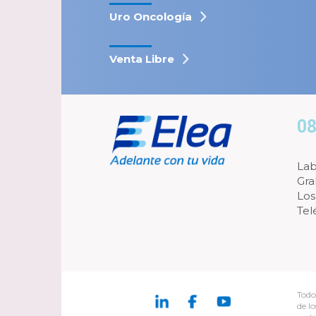
Uro Oncología
Venta Libre
08
Lab
Gra
Los
Tel
Todo
de l