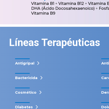
Vitamina B1
+
Vitamina B12
+
Vitamina 
DHA (Ácido Docosahexaenoico)
+
Fosfa
Vitamina B9
Líneas Terapéuticas
Antigripal
Ant
Bactericida
Car
Cosmético
Der
Diabetes
Dol