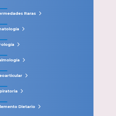
ermedades Raras
atología
rología
almología
eoarticular
piratoria
lemento Dietario