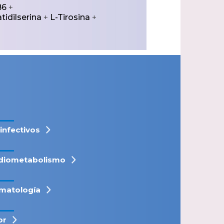
B6
+
tidilserina
+
L-Tirosina
+
iinfectivos
diometabolismo
matología
or