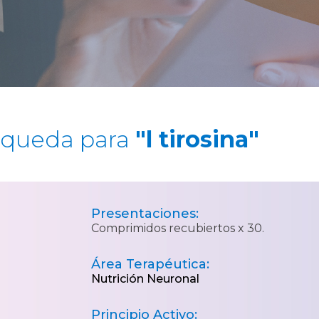
squeda para
"l tirosina"
Presentaciones:
Comprimidos recubiertos x 30.
Área Terapéutica:
Nutrición Neuronal
Principio Activo: