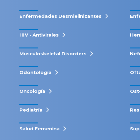
Enfermedades Desmielinizantes
Enf
HIV - Antivirales
Hem
Musculoskeletal Disorders
Nef
Odontología
Oft
Oncología
Ost
Pediatría
Res
Salud Femenina
Sup