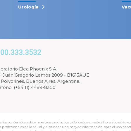
Urología
Vac
00.333.3532
oratorio Elea Phoenix S.A.
l. Juan Gregorio Lemos 2809 - B1613AUE
 Polvorines, Buenos Aires, Argentina.
éfono: (+54 11) 4489-8300.
s los contenidos sobre nuestros productos publicados en este sitio web, están ex
os profesionales de la salud y a brindar una mayor información para el uso ade