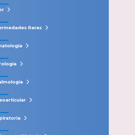
or
ermedades Raras
atología
rología
almología
eoarticular
piratoria