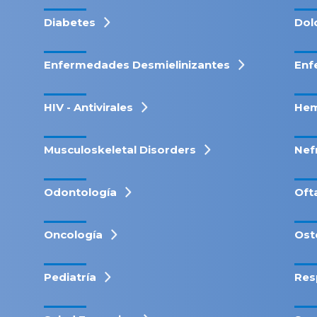
Diabetes
Dol
Enfermedades Desmielinizantes
Enf
HIV - Antivirales
Hem
Musculoskeletal Disorders
Nef
Odontología
Oft
Oncología
Ost
Pediatría
Res