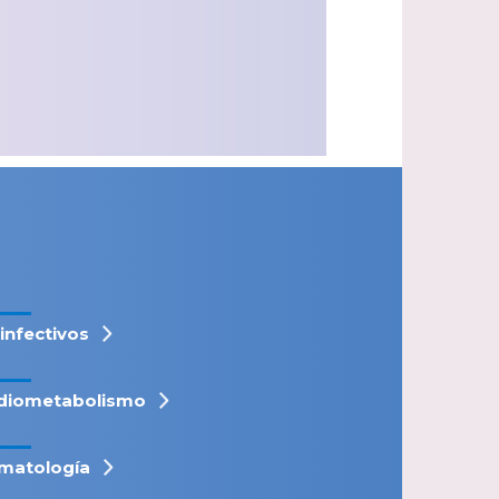
iinfectivos
diometabolismo
matología