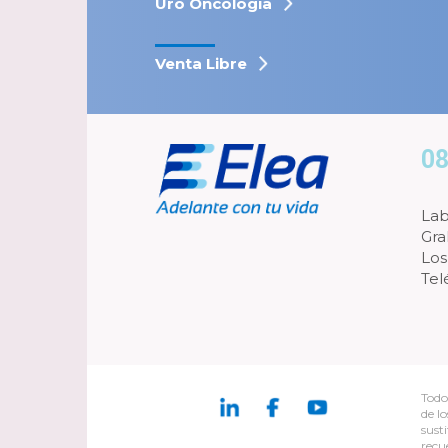
Uro Oncología
Venta Libre
08
Lab
Gra
Los
Tel
Todo
de l
sust
recu