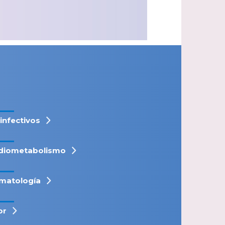
iinfectivos
diometabolismo
matología
or