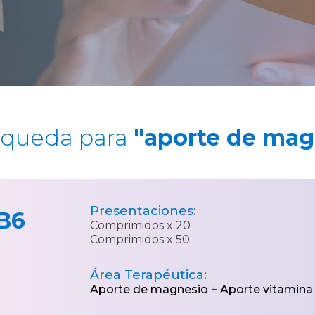
squeda para
"aporte de mag
Presentaciones:
B6
Comprimidos x 20
Comprimidos x 50
Área Terapéutica:
Aporte de magnesio
+
Aporte vitamina