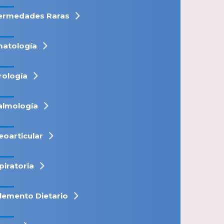
ermedades Raras
atología
rología
almología
eoarticular
piratoria
lemento Dietario