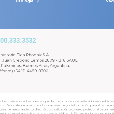
Urología
Vac
00.333.3532
oratorio Elea Phoenix S.A.
l. Juan Gregorio Lemos 2809 - B1613AUE
 Polvorines, Buenos Aires, Argentina.
éfono: (+54 11) 4489-8300.
s los contenidos sobre nuestros productos publicados en este sitio web, están ex
os profesionales de la salud y a brindar una mayor información para el uso ade
ituyen el asesoramiento, diagnóstico, indicación o consejo profesional de un méd
erda la importancia de consultar con su Médico y/o Farmacéutico ante cualqui