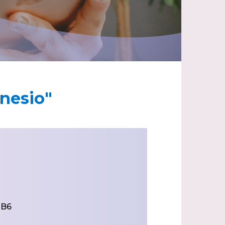
nesio"
 B6