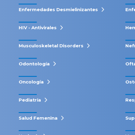
Enfermedades Desmielinizantes
Enf
HIV - Antivirales
Hem
Musculoskeletal Disorders
Nef
Odontología
Oft
Oncología
Ost
Pediatría
Res
Salud Femenina
Sup