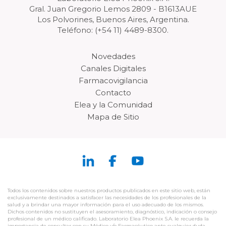
Gral. Juan Gregorio Lemos 2809 - B1613AUE
Los Polvorines, Buenos Aires, Argentina.
Teléfono: (+54 11) 4489-8300.
Novedades
Canales Digitales
Farmacovigilancia
Contacto
Elea y la Comunidad
Mapa de Sitio
Todos los contenidos sobre nuestros productos publicados en este sitio web, están
exclusivamente destinados a satisfacer las necesidades de los profesionales de la
salud y a brindar una mayor información para el uso adecuado de los mismos.
Dichos contenidos no sustituyen el asesoramiento, diagnóstico, indicación o consejo
profesional de un médico calificado. Laboratorio Elea Phoenix S.A. le recuerda la
importancia de consultar con su Médico y/o Farmacéutico ante cualquier duda.