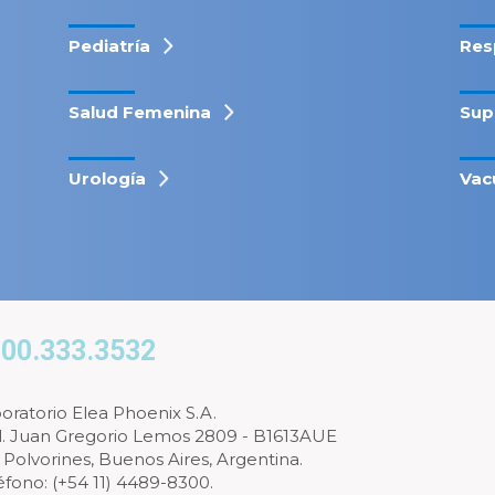
Pediatría
Res
Salud Femenina
Sup
Urología
Vac
00.333.3532
oratorio Elea Phoenix S.A.
l. Juan Gregorio Lemos 2809 - B1613AUE
 Polvorines, Buenos Aires, Argentina.
éfono: (+54 11) 4489-8300.