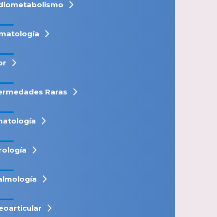
diometabolismo
matología
or
ermedades Raras
atología
rología
almología
eoarticular