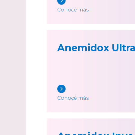
Conocé más
Anemidox Ultr
Conocé más