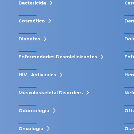
Bactericida
Car
Cosmético
Der
Diabetes
Dol
Enfermedades Desmielinizantes
Enf
HIV - Antivirales
Hem
Musculoskeletal Disorders
Nef
Odontología
Oft
Oncología
Ost