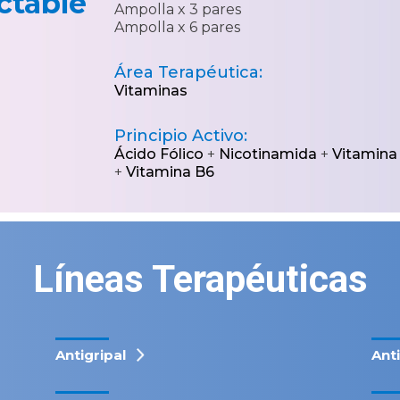
ctable
Ampolla x 3 pares
Ampolla x 6 pares
Área Terapéutica:
Vitaminas
Principio Activo:
Ácido Fólico
+
Nicotinamida
+
Vitamina
+
Vitamina B6
Líneas Terapéuticas
Antigripal
Ant