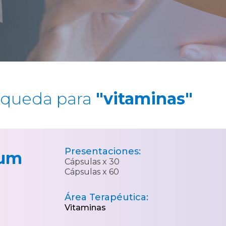
squeda para
"vitaminas"
Presentaciones:
rum
Cápsulas x 30
Cápsulas x 60
Área Terapéutica:
Vitaminas