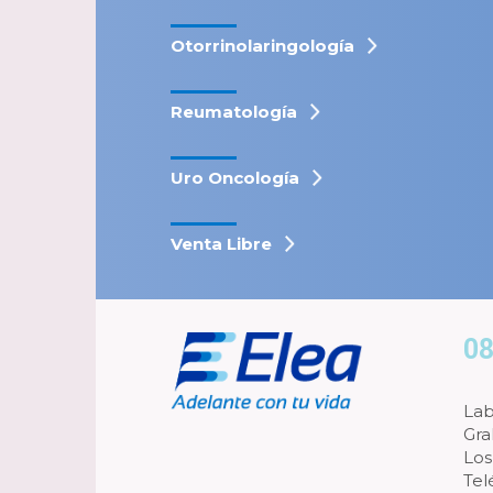
Otorrinolaringología
Reumatología
Uro Oncología
Venta Libre
08
Lab
Gra
Los
Tel