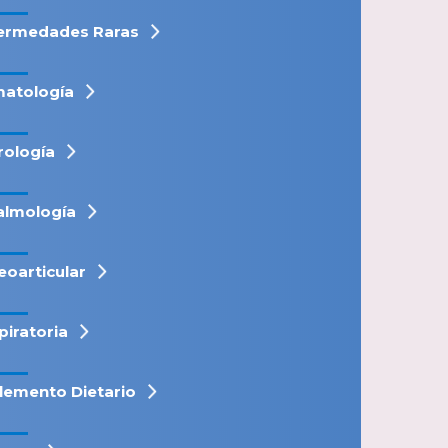
ermedades Raras
atología
rología
almología
eoarticular
piratoria
lemento Dietario