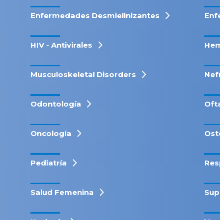
Enfermedades Desmielinizantes
Enf
HIV - Antivirales
Hem
Musculoskeletal Disorders
Nef
Odontología
Oft
Oncología
Ost
Pediatría
Res
Salud Femenina
Sup