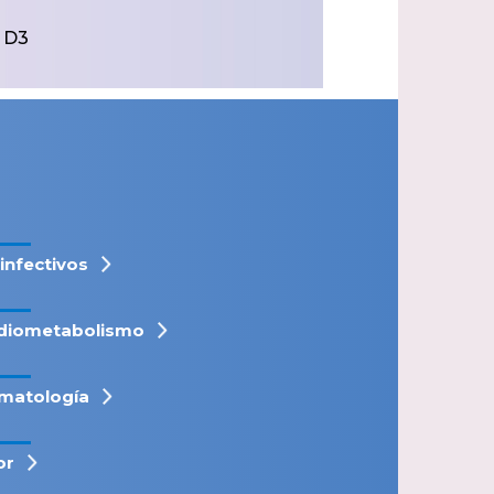
 D3
iinfectivos
diometabolismo
matología
or