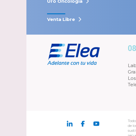
Uro Oncología
Venta Libre
08
Lab
Gra
Los
Tel
Todo
de l
sust
recu