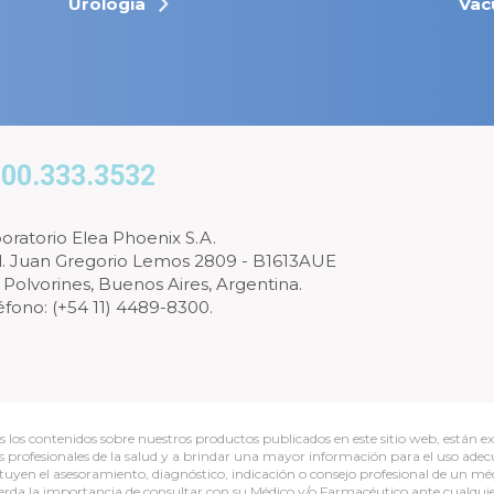
Urología
Vac
00.333.3532
oratorio Elea Phoenix S.A.
l. Juan Gregorio Lemos 2809 - B1613AUE
 Polvorines, Buenos Aires, Argentina.
éfono: (+54 11) 4489-8300.
s los contenidos sobre nuestros productos publicados en este sitio web, están ex
os profesionales de la salud y a brindar una mayor información para el uso ade
ituyen el asesoramiento, diagnóstico, indicación o consejo profesional de un méd
erda la importancia de consultar con su Médico y/o Farmacéutico ante cualqui