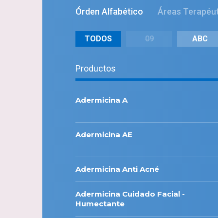
Órden Alfabético
Áreas Terapéu
TODOS
09
ABC
Productos
Adermicina A
Adermicina AE
Adermicina Anti Acné
Adermicina Cuidado Facial -
Humectante