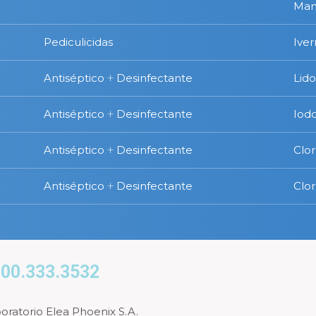
Man
Pediculicidas
Ive
Antiséptico
+
Desinfectante
Lid
Antiséptico
+
Desinfectante
Iod
Antiséptico
+
Desinfectante
Clor
Antiséptico
+
Desinfectante
Clor
00.333.3532
oratorio Elea Phoenix S.A.