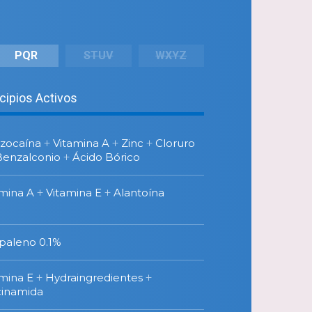
PQR
STUV
WXYZ
ncipios Activos
zocaína
+
Vitamina A
+
Zinc
+
Cloruro
Benzalconio
+
Ácido Bórico
amina A
+
Vitamina E
+
Alantoína
paleno 0.1%
amina E
+
Hydraingredientes
+
cinamida