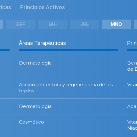
ticas
Principios Activos
DEF
GHI
JKL
MNO
Áreas Terapéuticas
Pri
Dermatología
Ben
de 
Acción protectora y regeneradora de los
Vit
tejidos
Dermatología
Ada
Cosmético
Vit
Nia