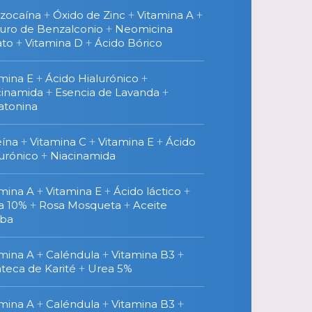
zocaína
+
Óxido de Zinc
+
Vitamina A
+
ruro de Benzalconio
+
Neomicina
ato
+
Vitamina D
+
Ácido Bórico
amina E
+
Ácido Hialurónico
+
cinamida
+
Esencia de Lavanda
+
atonina
eína
+
Vitamina C
+
Vitamina E
+
Ácido
urónico
+
Niacinamida
amina A
+
Vitamina E
+
Ácido láctico
+
a 10%
+
Rosa Mosqueta
+
Aceite
oba
amina A
+
Caléndula
+
Vitamina B3
+
teca de Karité
+
Urea 5%
amina A
+
Caléndula
+
Vitamina B3
+