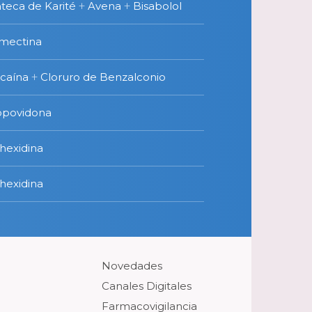
teca de Karité
+
Avena
+
Bisabolol
rmectina
ocaína
+
Cloruro de Benzalconio
opovidona
hexidina
hexidina
Novedades
Canales Digitales
Farmacovigilancia