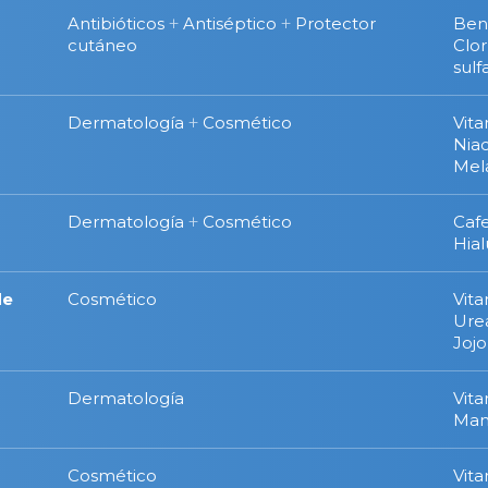
Antibióticos
+
Antiséptico
+
Protector
Ben
cutáneo
Clo
sulf
Dermatología
+
Cosmético
Vit
Nia
Mel
Dermatología
+
Cosmético
Caf
Hial
de
Cosmético
Vit
Ure
Joj
Dermatología
Vit
Man
Cosmético
Vit