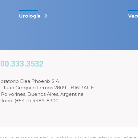
Urología
Vac
00.333.3532
oratorio Elea Phoenix S.A.
l. Juan Gregorio Lemos 2809 - B1613AUE
 Polvorines, Buenos Aires, Argentina.
éfono: (+54 11) 4489-8300.
s los contenidos sobre nuestros productos publicados en este sitio web, están ex