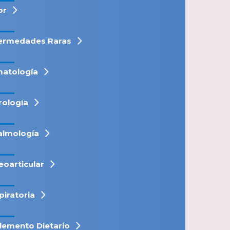
or
ermedades Raras
atología
rología
almología
eoarticular
piratoria
lemento Dietario