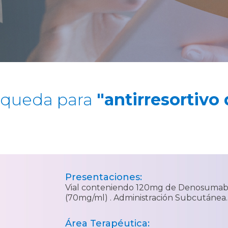
squeda para
"antirresortivo
Presentaciones:
Vial conteniendo 120mg de Denosumab e
(70mg/ml) . Administración Subcutánea.
Área Terapéutica: