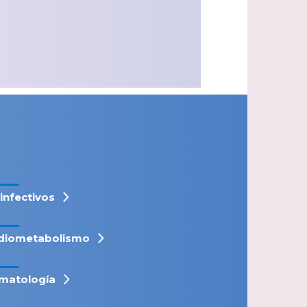
iinfectivos
diometabolismo
matología