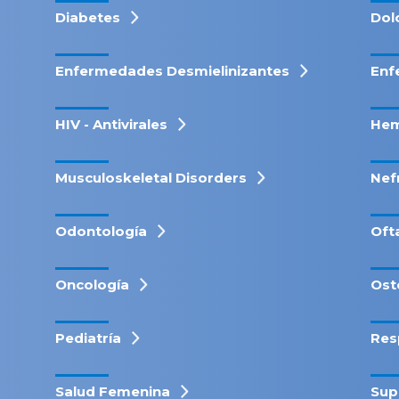
Diabetes
Dol
Enfermedades Desmielinizantes
Enf
HIV - Antivirales
Hem
Musculoskeletal Disorders
Nef
Odontología
Oft
Oncología
Ost
Pediatría
Res
Salud Femenina
Sup