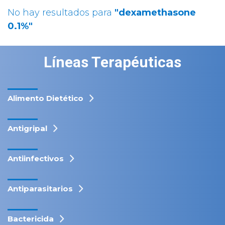
No hay resultados para
"dexamethasone
0.1%"
Líneas Terapéuticas
Alimento Dietético
Antigripal
Antiinfectivos
Antiparasitarios
Bactericida