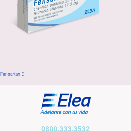
Navegación
Fensartan D
de
entradas
0800.333.3532