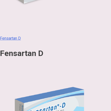
Navegación
Fensartan D
de
entradas
Fensartan D