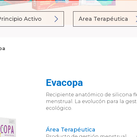
pa
Evacopa
Recipiente anatómico de silicona fl
menstrual. La evolucón para la ge
ecológico.
Área Terapéutica
Producto de gestión menstrual