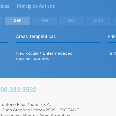
ticas
Principios Activos
DEF
GHI
JKL
MNO
Áreas Terapéuticas
Pri
Neurología
+
Enfermedades
Ter
desmielinizantes
00.333.3532
oratorio Elea Phoenix S.A.
l. Juan Gregorio Lemos 2809 - B1613AUE
 Polvorines, Buenos Aires, Argentina.