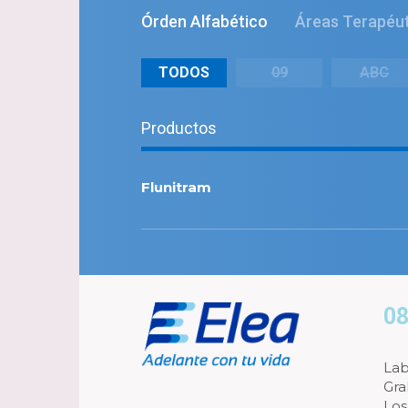
Órden Alfabético
Áreas Terapéu
TODOS
09
ABC
Productos
Flunitram
08
Lab
Gra
Los