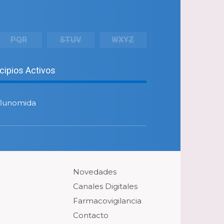
PQR
STUV
WXYZ
ncipios Activos
iflunomida
Novedades
Canales Digitales
Farmacovigilancia
Contacto