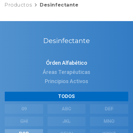
Productos
Desinfectante
Desinfectante
Órden Alfabético
Áreas Terapéuticas
Principios Activos
TODOS
09
ABC
DEF
GHI
JKL
MNO