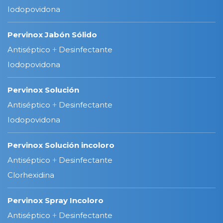
Iodopovidona
Pervinox Jabón Sólido
Antiséptico
+
Desinfectante
Iodopovidona
Pervinox Solución
Antiséptico
+
Desinfectante
Iodopovidona
Pervinox Solución incoloro
Antiséptico
+
Desinfectante
Clorhexidina
Pervinox Spray Incoloro
Antiséptico
+
Desinfectante