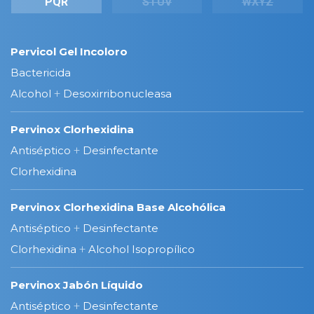
PQR
STUV
WXYZ
Pervicol Gel Incoloro
Bactericida
Alcohol
+
Desoxirribonucleasa
Pervinox Clorhexidina
Antiséptico
+
Desinfectante
Clorhexidina
Pervinox Clorhexidina Base Alcohólica
Antiséptico
+
Desinfectante
Clorhexidina
+
Alcohol Isopropílico
Pervinox Jabón Líquido
Antiséptico
+
Desinfectante