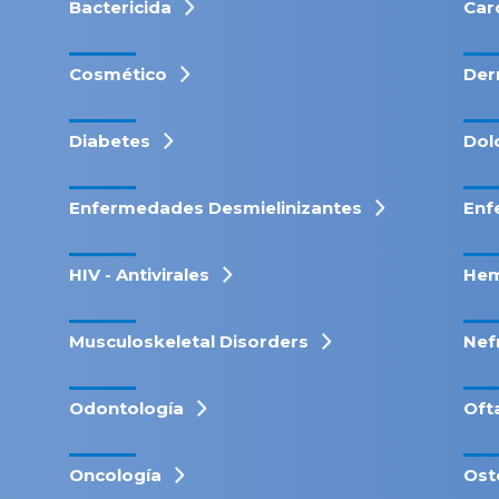
Bactericida
Car
Cosmético
Der
Diabetes
Dol
Enfermedades Desmielinizantes
Enf
HIV - Antivirales
Hem
Musculoskeletal Disorders
Nef
Odontología
Oft
Oncología
Ost