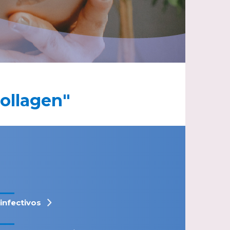
collagen"
iinfectivos