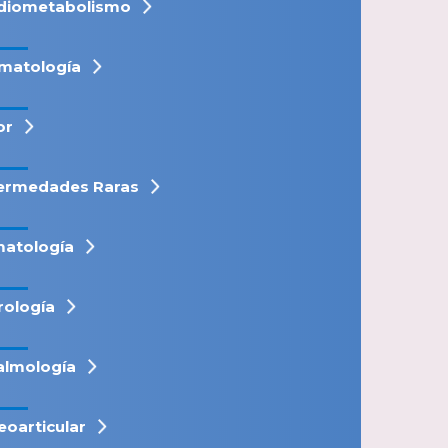
diometabolismo
matología
or
ermedades Raras
atología
rología
almología
eoarticular