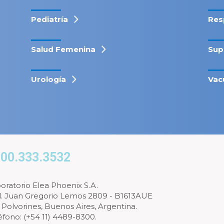
Pediatría
Res
Salud Femenina
Sup
Urología
Vac
00.333.3532
oratorio Elea Phoenix S.A.
l. Juan Gregorio Lemos 2809 - B1613AUE
 Polvorines, Buenos Aires, Argentina.
éfono: (+54 11) 4489-8300.