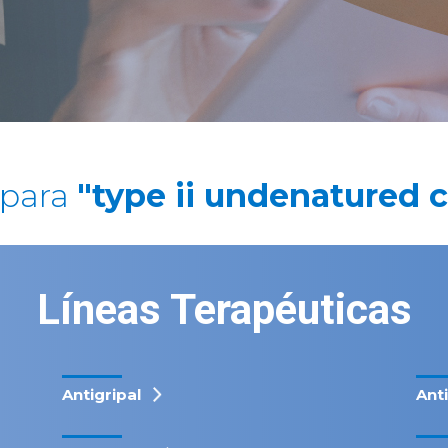
 para
"type ii undenatured 
Líneas Terapéuticas
Antigripal
Ant