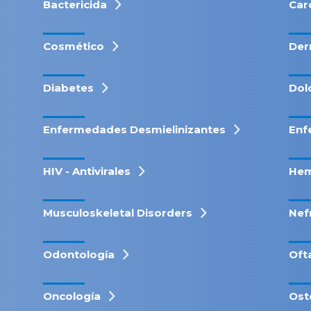
Bactericida
Car
Cosmético
Der
Diabetes
Dol
Enfermedades Desmielinizantes
Enf
HIV - Antivirales
Hem
Musculoskeletal Disorders
Nef
Odontología
Oft
Oncología
Ost