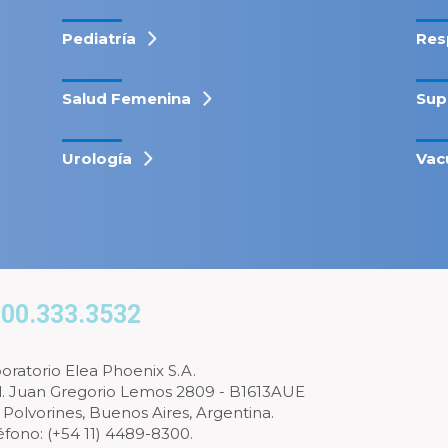
Pediatría
Res
Salud Femenina
Sup
Urología
Vac
00.333.3532
oratorio Elea Phoenix S.A.
l. Juan Gregorio Lemos 2809 - B1613AUE
 Polvorines, Buenos Aires, Argentina.
éfono: (+54 11) 4489-8300.