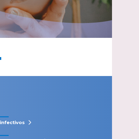
"
iinfectivos