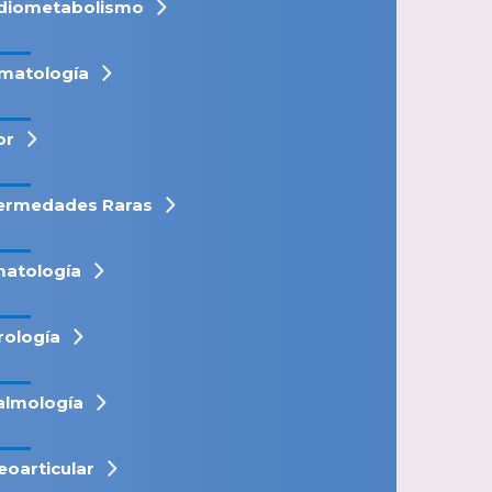
diometabolismo
matología
or
ermedades Raras
atología
rología
almología
eoarticular