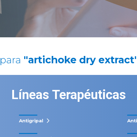
 para
"artichoke dry extract
Líneas Terapéuticas
Antigripal
Ant