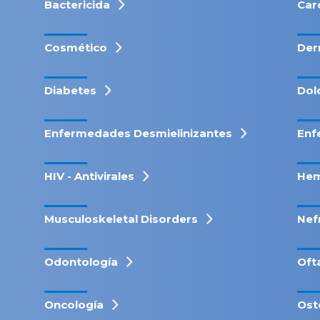
Bactericida
Car
Cosmético
Der
Diabetes
Dol
Enfermedades Desmielinizantes
Enf
HIV - Antivirales
Hem
Musculoskeletal Disorders
Nef
Odontología
Oft
Oncología
Ost