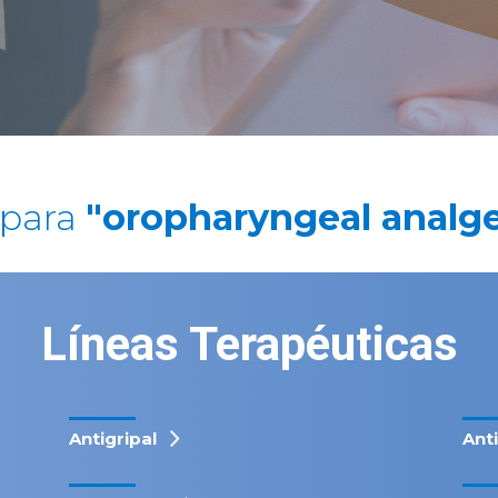
 para
"oropharyngeal analge
Líneas Terapéuticas
Antigripal
Ant