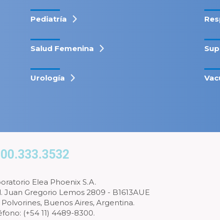
Pediatría
Res
Salud Femenina
Sup
Urología
Vac
00.333.3532
oratorio Elea Phoenix S.A.
l. Juan Gregorio Lemos 2809 - B1613AUE
 Polvorines, Buenos Aires, Argentina.
éfono: (+54 11) 4489-8300.