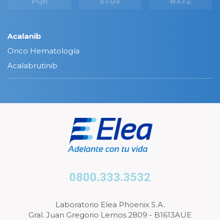
PQR
STUV
WXYZ
Acalanib
Onco Hematología
Acalabrutinib
0800.333.3532
Laboratorio Elea Phoenix S.A.
Gral. Juan Gregorio Lemos 2809 - B1613AUE