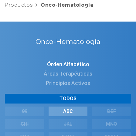
Productos
Onco-Hematología
Onco-Hematología
Órden Alfabético
Áreas Terapéuticas
Principios Activos
TODOS
09
ABC
DEF
GHI
JKL
MNO