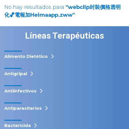
No hay resultados para
"webclip封裝價格透明
化🏀電報加Heimaapp.zww"
Líneas Terapéuticas
Alimento Dietético
Antigripal
Antiinfectivos
Antiparasitarios
Bactericida