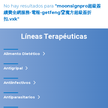
No hay resultados para
"moonsignpro超級簽
續費全網服務-電報-getfeng🏆魔方超級簽折
扣.vxk"
Líneas Terapéuticas
Alimento Dietético
Antigripal
Antiinfectivos
Antiparasitarios