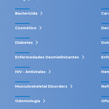
Bactericida
Car
Cosmético
Der
Diabetes
Dol
Enfermedades Desmielinizantes
Enf
HIV - Antivirales
Hem
Musculoskeletal Disorders
Nef
Odontología
Oft