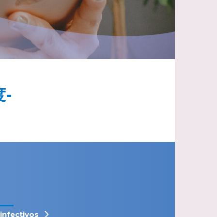
-
iinfectivos