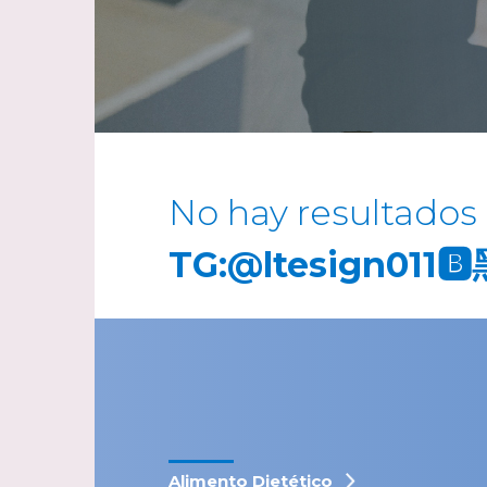
No hay resultados
TG:@ltesign011
Alimento Dietético