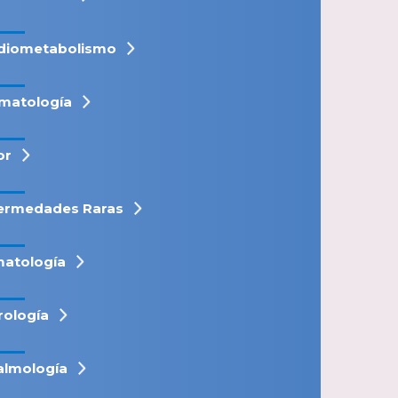
diometabolismo
matología
or
ermedades Raras
atología
rología
almología