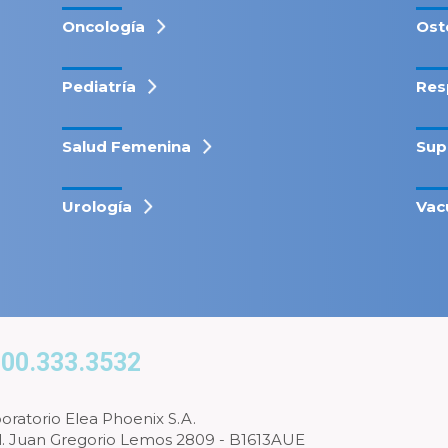
Oncología
Ost
Pediatría
Res
Salud Femenina
Sup
Urología
Vac
00.333.3532
oratorio Elea Phoenix S.A.
l. Juan Gregorio Lemos 2809 - B1613AUE