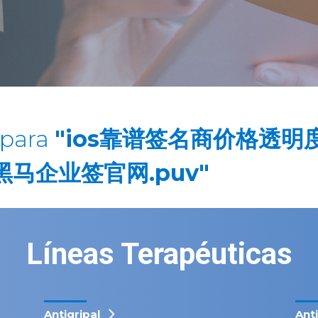
 para
"ios靠谱签名商价格透明度
🅱️黑马企业签官网.puv"
Líneas Terapéuticas
Antigripal
Ant