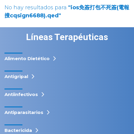
No hay resultados para
"ios免簽打包不死簽(電報
搜cqsign6688).qed"
Líneas Terapéuticas
Alimento Dietético
Antigripal
Antiinfectivos
Antiparasitarios
Bactericida