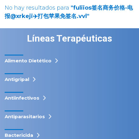
No hay resultados para
"fuliios签名商务价格-电
报@xrkeji✈️打包苹果免签名.vvl"
Líneas Terapéuticas
Alimento Dietético
Antigripal
Antiinfectivos
Antiparasitarios
Bactericida