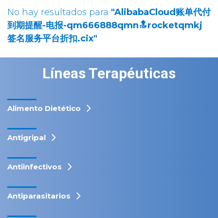
No hay resultados para
"AlibabaCloud账单代付
到期提醒-电报-qm666888qmn🔝rocketqmkj
签名服务平台折扣.cix"
Líneas Terapéuticas
Alimento Dietético
Antigripal
Antiinfectivos
Antiparasitarios