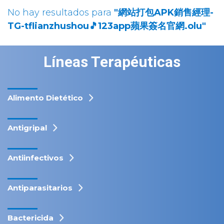
No hay resultados para
"網站打包APK銷售經理-
TG-tflianzhushou🎵123app蘋果簽名官網.olu"
Líneas Terapéuticas
Alimento Dietético
Antigripal
Antiinfectivos
Antiparasitarios
Bactericida