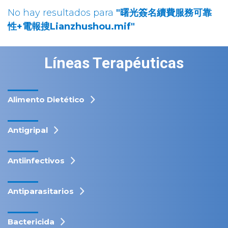
No hay resultados para
"曙光簽名續費服務可靠
性+電報搜Lianzhushou.mif"
Líneas Terapéuticas
Alimento Dietético
Antigripal
Antiinfectivos
Antiparasitarios
Bactericida